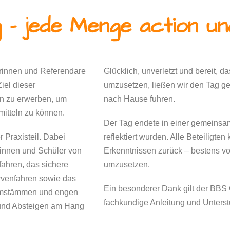
g - jede Menge action un
innen und Referendare
Glücklich, unverletzt und bereit, 
Ziel dieser
umzusetzen, ließen wir den Tag g
n zu erwerben, um
nach Hause fuhren.
mitteln zu können.
Der Tag endete in einer gemeinsa
r Praxisteil. Dabei
reflektiert wurden. Alle Beteiligten
erinnen und Schüler von
Erkenntnissen zurück – bestens vor
ahren, das sichere
umzusetzen.
urvenfahren sowie das
Ein besonderer Dank gilt der BBS
umstämmen und engen
fachkundige Anleitung und Unterst
und Absteigen am Hang